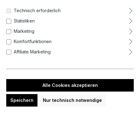
Technisch erforderlich
Statistiken
Marketing
Komfortfunktionen
Affiliate Marketing
Target The Miracle Mikuru Suzuki
Gen 7.5 95% 2BA Softdarts 19 Gram
Softdarts
184,68 CHF
Alle Cookies akzeptieren
Speichern
Nur technisch notwendige
In den Warenkorb