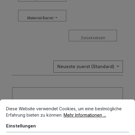
Material Barrel
Zurücksetzen
Neueste zuerst (Standard)
Cookie-Voreinstellungen
Diese Website verwendet Cookies, um eine bestmögliche Erfahrun
Diese Website verwendet Cookies, um eine bestmögliche
Erfahrung bieten zu können.
Mehr Informationen ...
Einstellungen