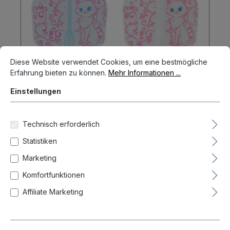
Cookie-Voreinstellungen
Diese Website verwendet Cookies, um eine bestmögliche Erfahrun
Diese Website verwendet Cookies, um eine bestmögliche
Erfahrung bieten zu können.
Mehr Informationen ...
Einstellungen
Technisch erforderlich
Statistiken
Marketing
Cosmo Darts Fit Flights Air Mickey
Wu Shape Flights
Komfortfunktionen
6,60 CHF
Affiliate Marketing
In den Warenkorb