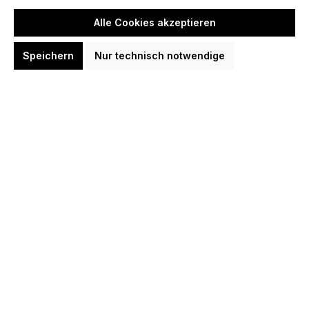
Alle Cookies akzeptieren
Speichern
Nur technisch notwendige
Cosmo Darts Fit Flights Air Yutaro
Sato 5 Shape Flights
6,60 CHF