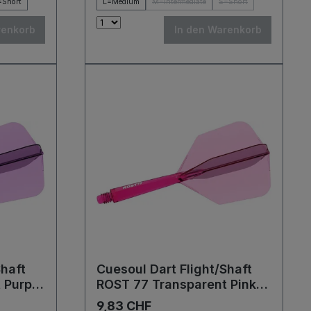
=Short
L=Medium
M=Intermediate
S=Short
renkorb
In den Warenkorb
Shaft
Cuesoul Dart Flight/Shaft
 Purple
ROST 77 Transparent Pink
Big Wing Flights
9,83 CHF