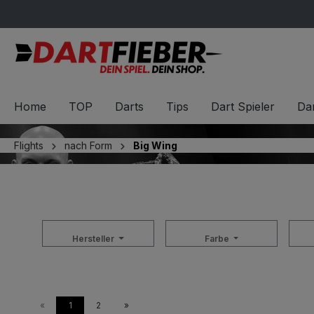
springen
Zur Hauptnavigation springen
Home
TOP
Darts
Tips
Dart Spieler
Dar
Flights
nach Form
Big Wing
Hersteller
Farbe
«
1
2
»