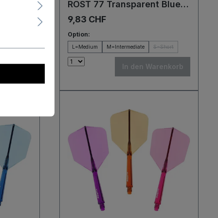
t Red
ROST 77 Transparent Blue
s
Logo Big Wing Flights
9,83 CHF
Option:
=Short
L=Medium
M=Intermediate
S=Short
renkorb
In den Warenkorb