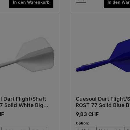
In den Warenkorb
In den Wa
 Dart Flight/Shaft
Cuesoul Dart Flight/
7 Solid White Big
ROST 77 Solid Blue B
ights
Wing Flights
HF
9,83 CHF
Option: