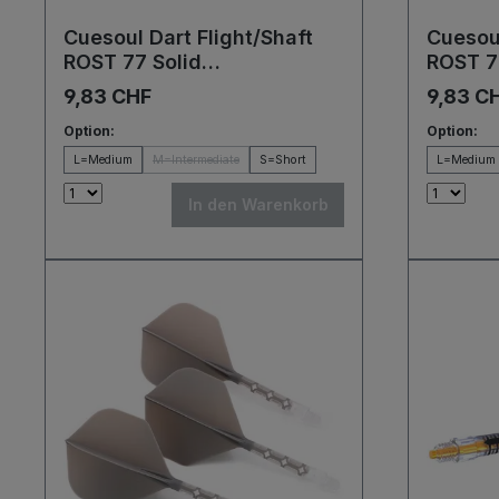
Cuesoul Dart Flight/Shaft
Cuesoul
ROST 77 Solid
ROST 7
White/Black/Blue Big Wing
Blue/R
9,83 CHF
9,83 C
Flights
Flights
Option:
Option:
L=Medium
M=Intermediate
S=Short
L=Medium
In den Warenkorb