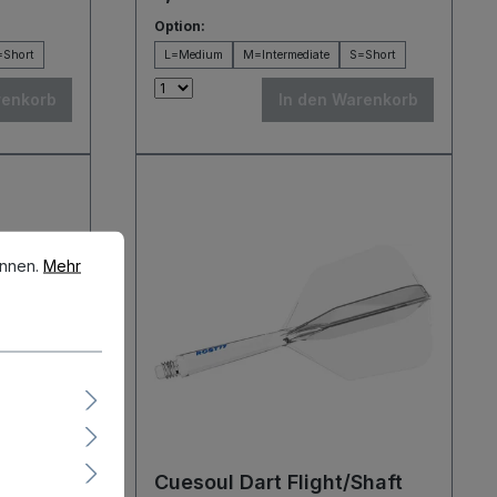
Option:
=Short
L=Medium
M=Intermediate
S=Short
renkorb
In den Warenkorb
en.
Mehr Informationen ...
önnen.
Mehr
Shaft
Cuesoul Dart Flight/Shaft