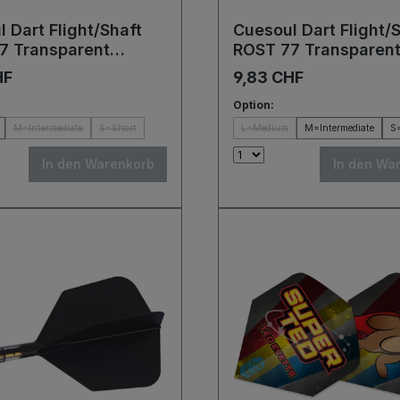
 Dart Flight/Shaft
Cuesoul Dart Flight/
7 Transparent
ROST 77 Transparen
ed/Yellow Big Wing
Blue/Black/Green Bi
HF
9,83 CHF
Flights
Option:
M=Intermediate
S=Short
L=Medium
M=Intermediate
S
In den Warenkorb
In den Wa