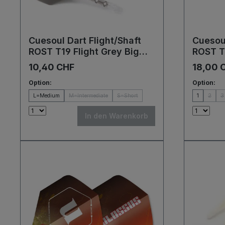
Cuesoul Dart Flight/Shaft
Cuesoul
ROST T19 Flight Grey Big
ROST T
Wing Flights
Schwar
10,40 CHF
18,00 
Flights
Option:
Option:
L=Medium
M=Intermediate
S=Short
1
2
3
In den Warenkorb