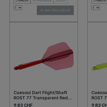
L=Medium
M=Intermediate
S=Short
L=Medium
In den Warenkorb
Cuesoul Dart Flight/Shaft
Cuesoul
ROST 77 Transparent Red
ROST 7
Big Wing Flights
Big Win
9,83 CHF
9,83 C