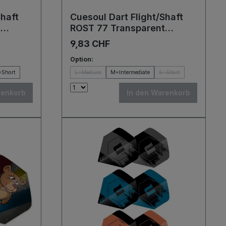
Shaft
Cuesoul Dart Flight/Shaft
t
ROST 77 Transparent
g Wing
Orange/Purple/Red Big
9,83 CHF
Wing Flights
Option:
=Short
L=Medium
M=Intermediate
S=Short
renkorb
In den Warenkorb