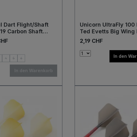
 Dart Flight/Shaft
Unicorn UltraFly 100
19 Carbon Shaft
Ted Evetts Big Wing 
z/Gelb Big Wing
CHF
2,19 CHF
In den Wa
4
5
6
In den Warenkorb