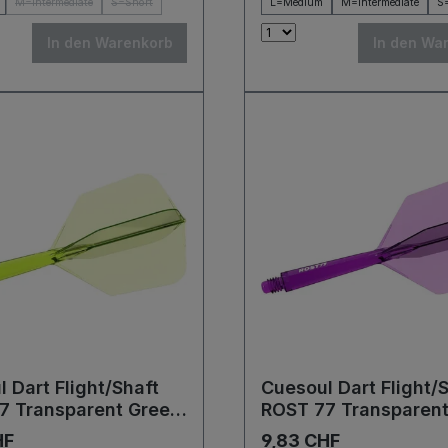
M=Intermediate
S=Short
L=Medium
M=Intermediate
S
In den Warenkorb
In den Wa
 Dart Flight/Shaft
Cuesoul Dart Flight/
7 Transparent Green
ROST 77 Transparent
g Flights
Big Wing Flights
HF
9,83 CHF