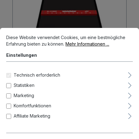
Cookie-Voreinstellungen
Diese Website verwendet Cookies, um eine bestmögliche Erfahrun
Diese Website verwendet Cookies, um eine bestmögliche
Erfahrung bieten zu können.
Mehr Informationen ...
Einstellungen
Winmau Carpet Pro-Zone Blade Soft
with Oche Dart Schutzmatte
Technisch erforderlich
56,99 CHF
Statistiken
Marketing
In den Warenkorb
Komfortfunktionen
Affiliate Marketing