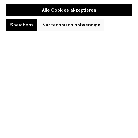
Alle Cookies akzeptieren
Speichern
Nur technisch notwendige
Winmau Carpet Pro-Zone Precision
PVC with Oche Dart Schutzmatte
61,70 CHF
In den Warenkorb