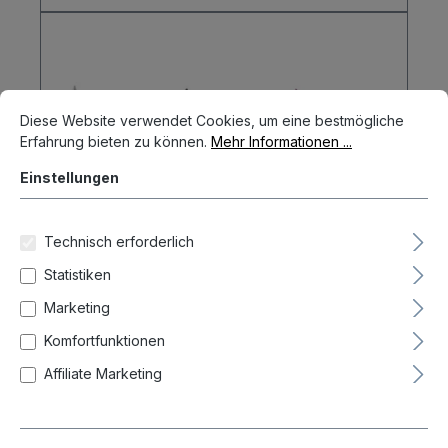
Cookie-Voreinstellungen
Diese Website verwendet Cookies, um eine bestmögliche Erfahrun
Diese Website verwendet Cookies, um eine bestmögliche
Erfahrung bieten zu können.
Mehr Informationen ...
Einstellungen
Technisch erforderlich
Statistiken
Marketing
Komfortfunktionen
Affiliate Marketing
Caliburn Conversion Points Titan 2BA
Schraubspitzen Tips
10,40 CHF