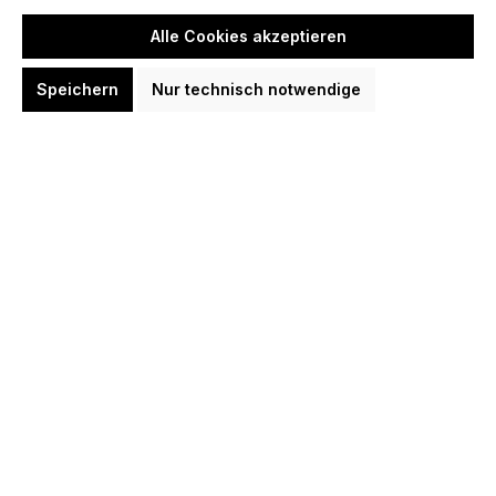
Option:
Alle Cookies akzeptieren
Rainbow
Schwarz
Silber
Speichern
Nur technisch notwendige
Option:
32 mm
In den Warenkorb