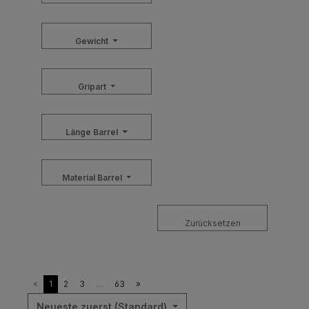
Gewicht
Gripart
Länge Barrel
Material Barrel
Zurücksetzen
«
1
2
3
…
63
»
Neueste zuerst (Standard)