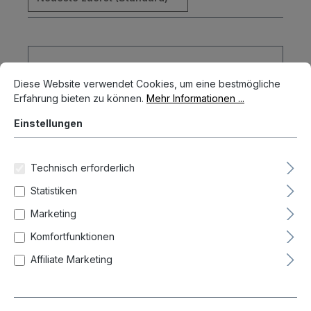
Cookie-Voreinstellungen
Diese Website verwendet Cookies, um eine bestmögliche Erfahrun
Diese Website verwendet Cookies, um eine bestmögliche
Erfahrung bieten zu können.
Mehr Informationen ...
Einstellungen
Technisch erforderlich
Statistiken
Marketing
Komfortfunktionen
Affiliate Marketing
Winmau Emma Paton Edit 90%