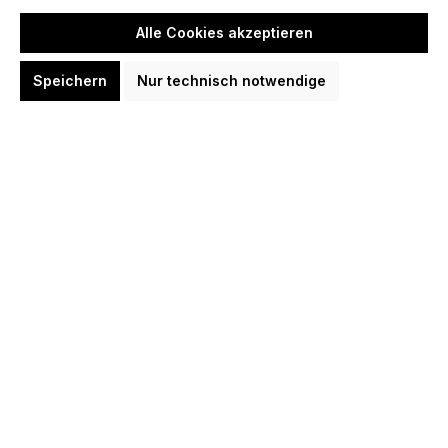
Steeldarts 23 Gram Steeldarts
Alle Cookies akzeptieren
5,54 CHF
Speichern
Nur technisch notwendige
In den Warenkorb