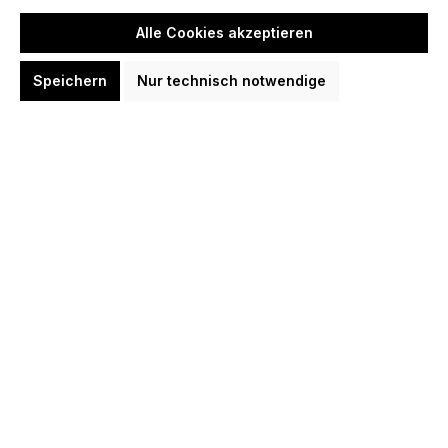
Alle Cookies akzeptieren
Speichern
Nur technisch notwendige
P9 Steel Tip Darts "TM" 90%
Tungsten 22 gram Shark Grip
Steeldarts
42,70 CHF
In den Warenkorb