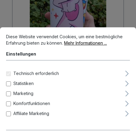
Cookie-Voreinstellungen
Diese Website verwendet Cookies, um eine bestmögliche Erfahrun
Diese Website verwendet Cookies, um eine bestmögliche
Erfahrung bieten zu können.
Mehr Informationen ...
Einstellungen
Dart Fan Drinking Cup 0.5 litre
Fanshop
Technisch erforderlich
4,70 CHF
Statistiken
Marketing
In den Warenkorb
Komfortfunktionen
Affiliate Marketing