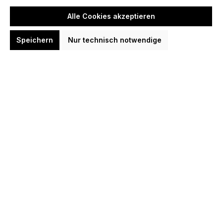
Alignment Zubehör Dartboard
Alle Cookies akzeptieren
11,35 CHF
Speichern
Nur technisch notwendige
In den Warenkorb