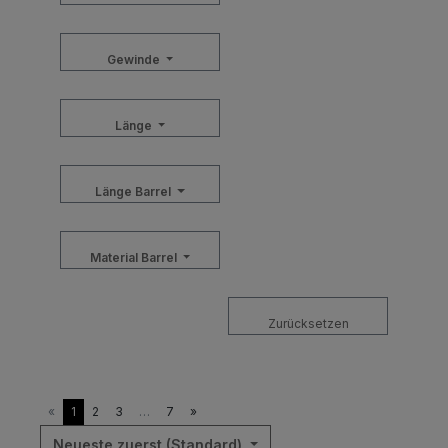
Gewinde
Länge
Länge Barrel
Material Barrel
Zurücksetzen
«
1
2
3
…
7
»
Neueste zuerst (Standard)